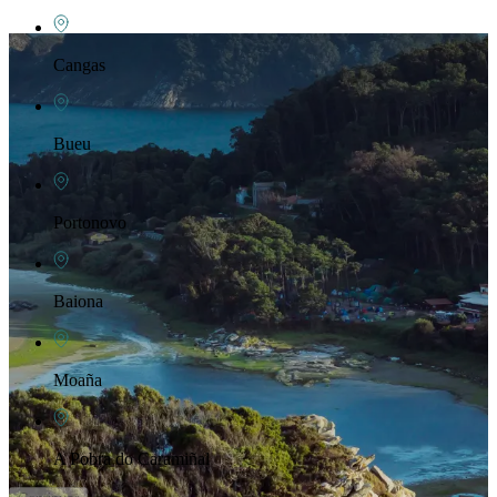
Cangas
Bueu
Portonovo
Baiona
Moaña
A Pobra do Caramiñal