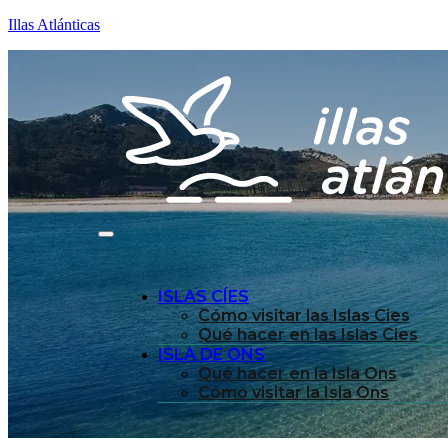
Illas Atlánticas
ISLAS CÍES
Cómo visitar las Islas Cies
Qué hacer en las Islas Cies
ISLA DE ONS
Qué hacer en la Isla Ons
Cómo visitar la Isla Ons