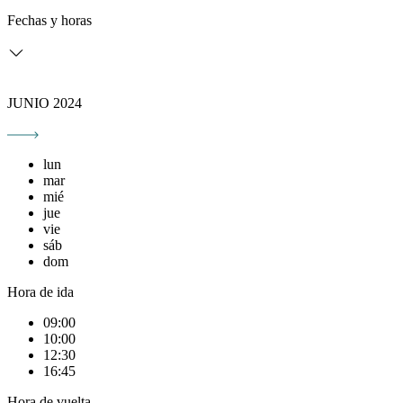
Fechas y horas
JUNIO 2024
lun
mar
mié
jue
vie
sáb
dom
Hora de ida
09:00
10:00
12:30
16:45
Hora de vuelta