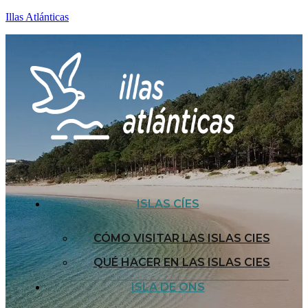
Illas Atlánticas
ISLAS CÍES
CÓMO VISITAR LAS ISLAS CIES
QUÉ HACER EN LAS ISLAS CIES
ISLA DE ONS