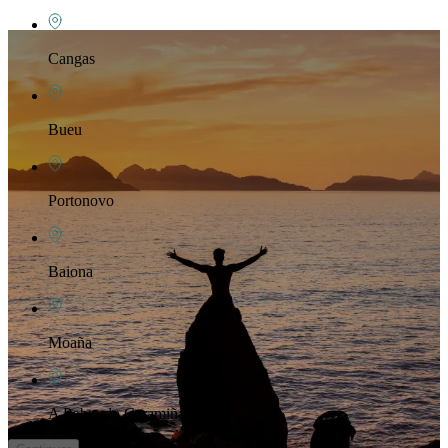
Cangas
Bueu
Portonovo
Baiona
Moaña
A Pobra do Caramiñal