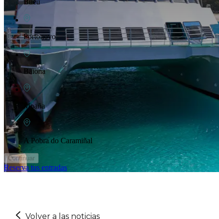
Bueu
Portonovo
Baiona
Moaña
A Pobra do Caramiñal
Continuar
Reserva tus entradas
Volver a las noticias