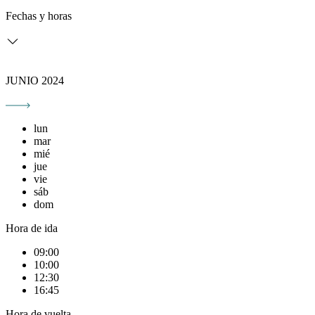
Fechas y horas
JUNIO 2024
lun
mar
mié
jue
vie
sáb
dom
Hora de ida
09:00
10:00
12:30
16:45
Hora de vuelta