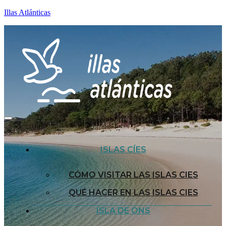
Illas Atlánticas
ISLAS CÍES
CÓMO VISITAR LAS ISLAS CIES
QUÉ HACER EN LAS ISLAS CIES
ISLA DE ONS